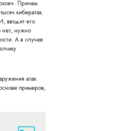
охое». Причем
тысяч кибератак.
И, вводит его
о нет, нужно
ости. А в случае
отчику
аружения атак
 основе примеров,