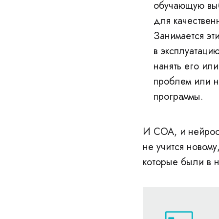
обучающую выб
для качествен
Занимается эт
в эксплуатацию
нанять его ил
проблем или н
программы.
И СОА, и нейрос
не учится новому
которые были в 