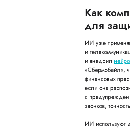
Как комп
для защ
ИИ уже применяю
и телекоммуника
и внедрил
нейро
«Сбермобайл», ч
финансовых прес
если она распоз
с предупреждени
звонков, точнос
ИИ используют д