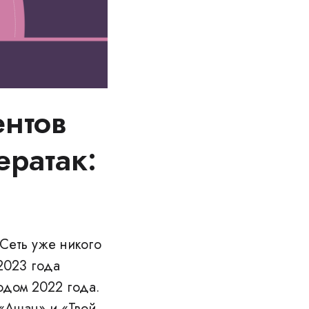
нтов
ератак:
Сеть уже никого
2023 года
одом 2022 года.
 «Ашан» и «Твой