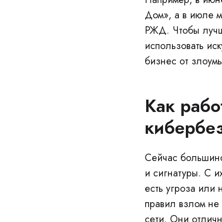
Дом», а в июле 
РЖД. Чтобы лучш
использовать ис
бизнес от злоум
Как рабо
кибербез
Сейчас большинс
и сигнатуры. С 
есть угроза или 
правил взлом не
сети. Они отличн