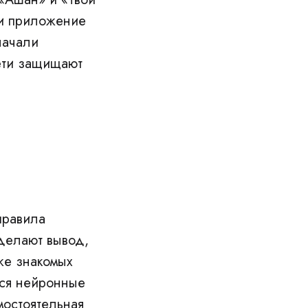
 и приложение
начали
сети защищают
правила
делают вывод,
же знакомых
ься нейронные
мостоятельная