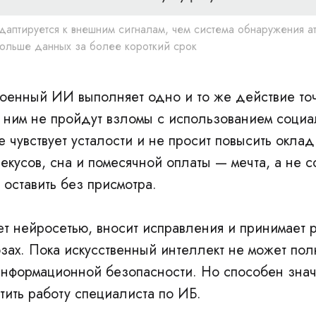
даптируется к внешним сигналам, чем система обнаружения а
больше данных за более короткий срок
енный ИИ выполняет одно и то же действие то
С ним не пройдут взломы с использованием соци
 чувствует усталости и не просит повысить окла
екусов, сна и помесячной оплаты — мечта, а не с
 оставить без присмотра.
ет нейросетью, вносит исправления и принимает 
озах. Пока искусственный интеллект не может по
информационной безопасности. Но способен зна
тить работу специалиста по ИБ.