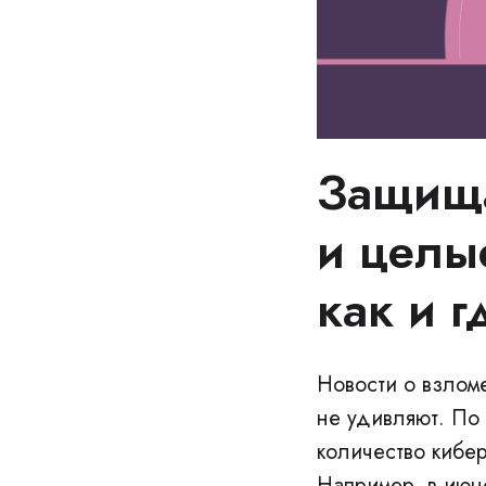
Защища
и целы
как и г
Новости о взлом
не удивляют. По
количество кибе
Например, в июн