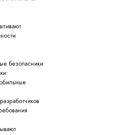
вливают
сности
ные безопасники
ки:
мобильные
разработчиков
требования
зывают