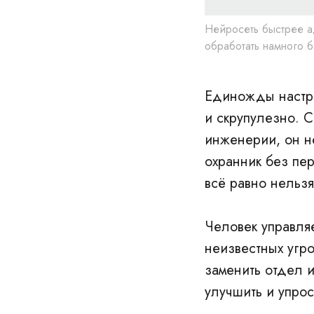
Нейросеть быстрее а
обработать намного 
Единожды настро
и скрупулезно. 
инженерии, он не
охранник без пер
всё равно нельзя
Человек управля
неизвестных угр
заменить отдел 
улучшить и упрос