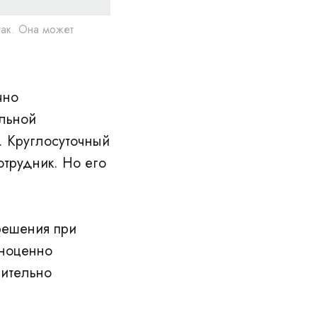
так. Она может
чно
альной
д. Круглосуточный
отрудник. Но его
решения при
лноценно
чительно