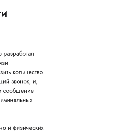
ти
р разработал
язи
зить количество
ий звонок, и,
ое сообщение
риминальных
но и физических