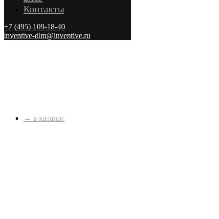
Контакты
+7 (495) 109-18-40
inventive-dlm@inventive.ru
← в каталог