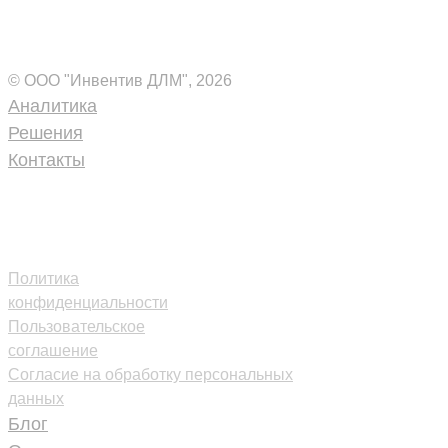
Комплексные ИТ-решения
для вашего бизнеса
© ООО "Инвентив ДЛМ", 2026
Аналитика
Решения
Контакты
+7 (495) 109-18-40
inventive-
dlm@inventive.ru
Политика
конфиденциальности
Пользовательское
соглашение
Согласие на обработку персональных
данных
Блог