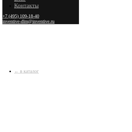
Контакты
+7 (495) 109-18-40
inventive-dlm@inventive.ru
← в каталог