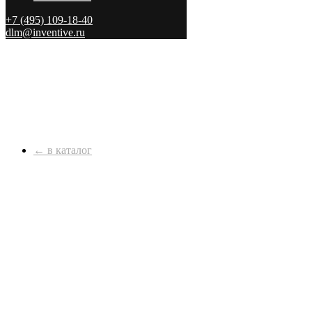
+7 (495) 109-18-40
dlm@inventive.ru
← в каталог