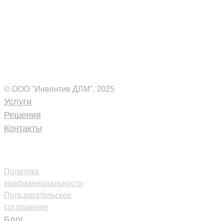
Комплексные ИТ-решения
для вашего бизнеса
© ООО "Инвентив ДЛМ", 2025
Услуги
Решения
Контакты
+7 (495) 109-18-40
dlm@inventive.ru
Политика
конфиденциальности
Пользовательское
соглашение
Блог