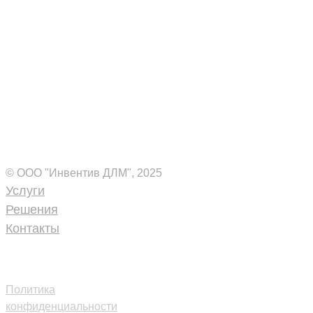
Комплексные ИТ-решения
для вашего бизнеса
© ООО "Инвентив ДЛМ", 2025
Услуги
Решения
Контакты
+7 (495) 109-18-40
dlm@inventive.ru
Политика
конфиденциальности