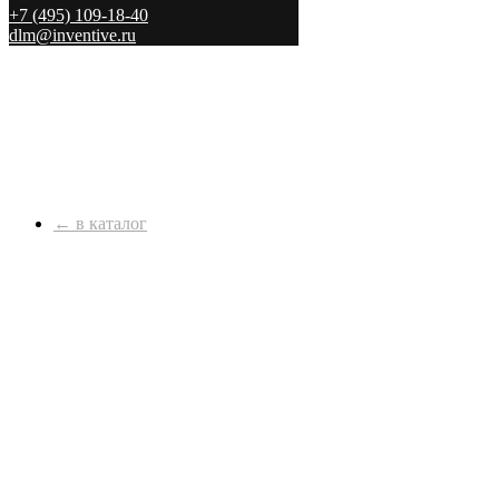
+7 (495) 109-18-40
dlm@inventive.ru
← в каталог