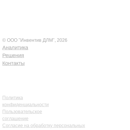
Комплексные ИТ-решения
для вашего бизнеса
© ООО "Инвентив ДЛМ", 2026
Аналитика
Решения
Контакты
+7 (495) 109-18-40
inventive-
dlm@inventive.ru
Политика
конфиденциальности
Пользовательское
соглашение
Согласие на обработку персональных