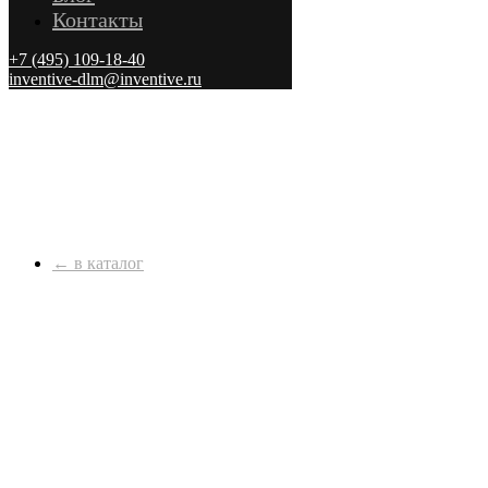
Контакты
+7 (495) 109-18-40
inventive-dlm@inventive.ru
← в каталог