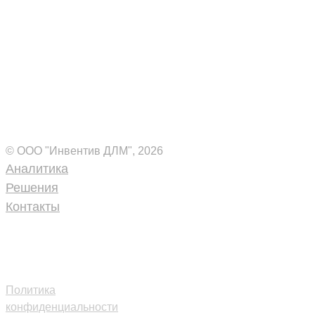
Комплексные ИТ-решения
для вашего бизнеса
© ООО "Инвентив ДЛМ", 2026
Аналитика
Решения
Контакты
+7 (495) 109-18-40
inventive-
dlm@inventive.ru
Политика
конфиденциальности