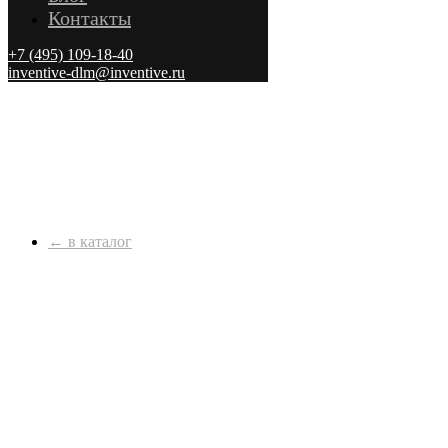
Контакты
+7 (495) 109-18-40
inventive-dlm@inventive.ru
← в каталог