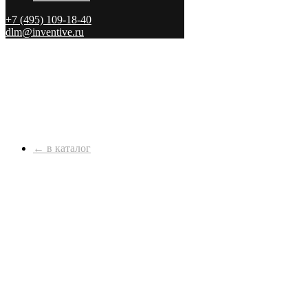
+7 (495) 109-18-40
dlm@inventive.ru
← в каталог