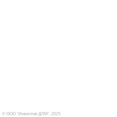
Комплексные ИТ-решения
для вашего бизнеса
© ООО "Инвентив ДЛМ", 2025