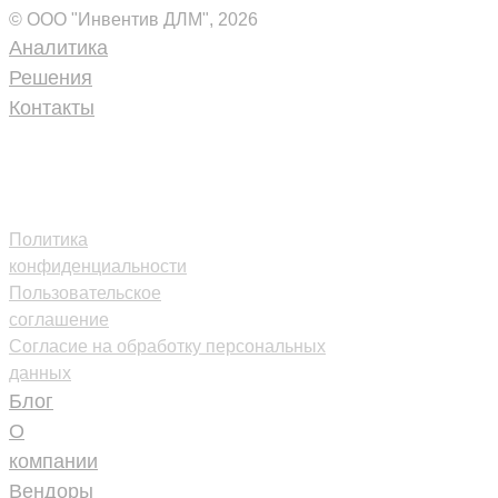
© ООО "Инвентив ДЛМ", 2026
Аналитика
Решения
Контакты
+7 (495) 109-18-40
inventive-
dlm@inventive.ru
Политика
конфиденциальности
Пользовательское
соглашение
Согласие на обработку персональных
данных
Блог
О
компании
Вендоры