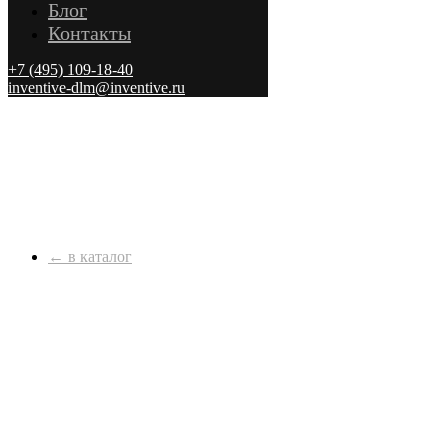
Блог
Контакты
+7 (495) 109-18-40
inventive-dlm@inventive.ru
← в каталог